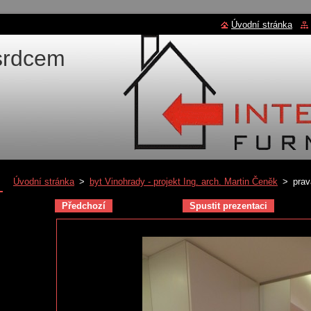
Úvodní stránka
 srdcem
Úvodní stránka
>
byt Vinohrady - projekt Ing. arch. Martin Čeněk
>
prav
Předchozí
Spustit prezentaci