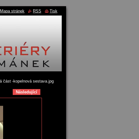
Mapa stránek
RSS
Tisk
á část -kopelnová sestava.jpg
Následující