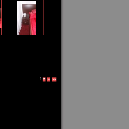
1
2
>
>>