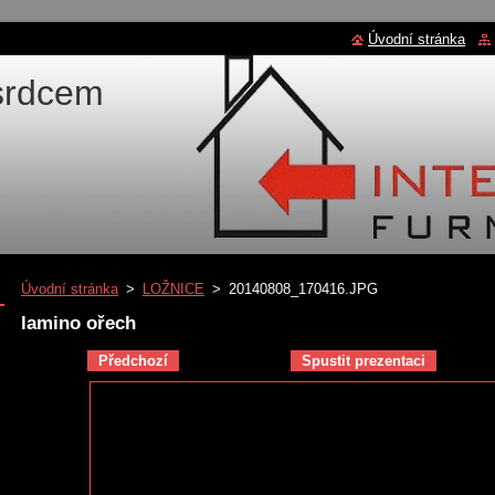
Úvodní stránka
 srdcem
Úvodní stránka
>
LOŽNICE
>
20140808_170416.JPG
lamino ořech
Předchozí
Spustit prezentaci