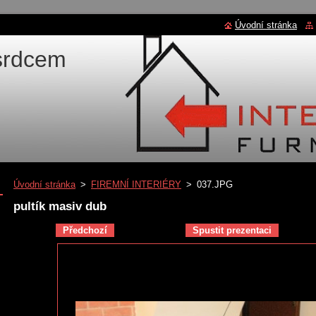
Úvodní stránka
 srdcem
Úvodní stránka
>
FIREMNÍ INTERIÉRY
>
037.JPG
pultík masiv dub
Předchozí
Spustit prezentaci