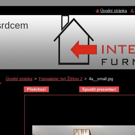
Úvodní stránka
 srdcem
Úvodní stránka
>
Fotogalerie: byt Žižkov 2
>
4a__small.jpg
Předchozí
Spustit prezentaci