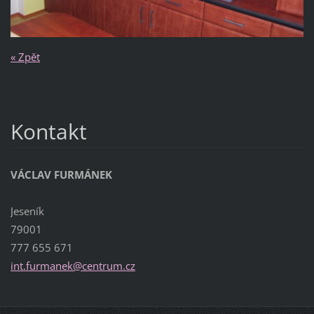
« Zpět
Kontakt
VÁCLAV FURMÁNEK
Jeseník
79001
777 655 671
int.furm
anek@cen
trum.cz