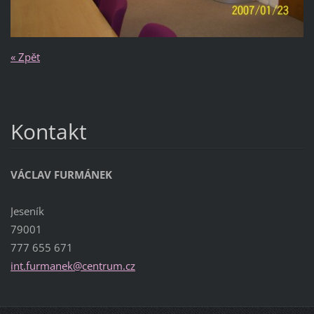
« Zpět
Kontakt
VÁCLAV FURMÁNEK
Jeseník
79001
777 655 671
int.furm
anek@cen
trum.cz