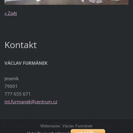
« Zpět
Kontakt
VÁCLAV FURMÁNEK
Jeseník
79001
777 655 671
int.furm
anek@cen
trum.cz
Webmaster: Václav Furmánek