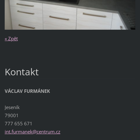
« Zpět
Kontakt
VÁCLAV FURMÁNEK
Jeseník
79001
777 655 671
int.furm
anek@cen
trum.cz