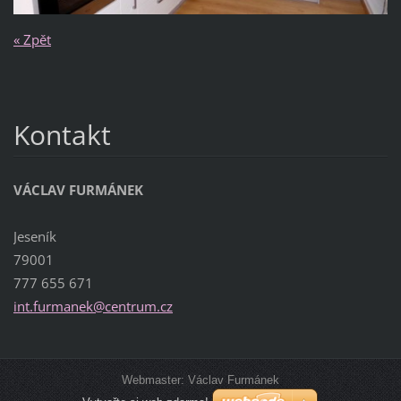
« Zpět
Kontakt
VÁCLAV FURMÁNEK
Jeseník
79001
777 655 671
int.furm
anek@cen
trum.cz
Webmaster: Václav Furmánek