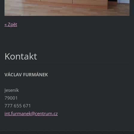
« Zpět
Kontakt
VÁCLAV FURMÁNEK
Jeseník
79001
777 655 671
int.furm
anek@cen
trum.cz