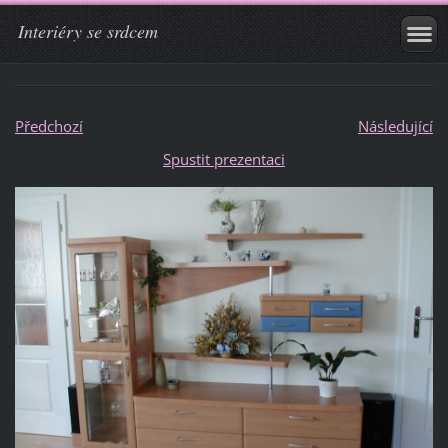
Interiéry se srdcem
Předchozí
Následující
Spustit prezentaci