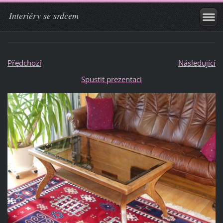
Interiéry se srdcem
Předchozí
Následující
Spustit prezentaci