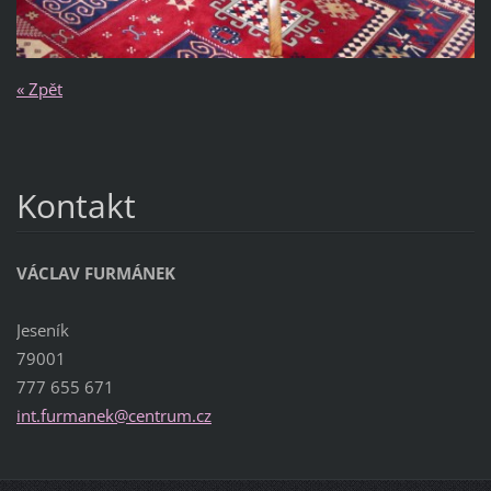
« Zpět
Kontakt
VÁCLAV FURMÁNEK
Jeseník
79001
777 655 671
int.furm
anek@cen
trum.cz