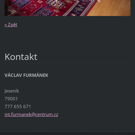
« Zpět
Kontakt
VÁCLAV FURMÁNEK
Jeseník
79001
777 655 671
int.furm
anek@cen
trum.cz