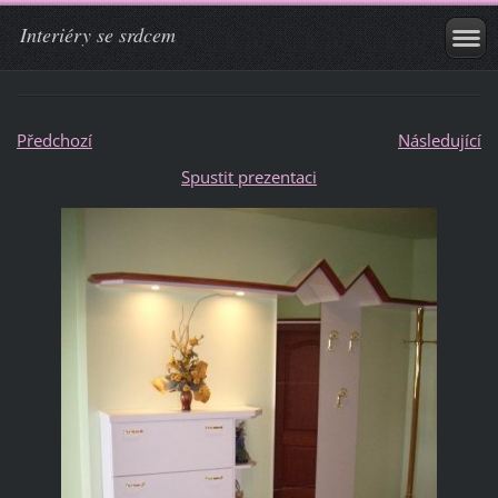
Interiéry se srdcem
Předchozí
Následující
Spustit prezentaci