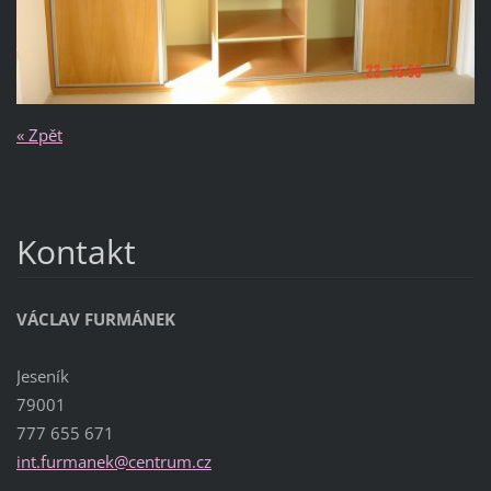
« Zpět
Kontakt
VÁCLAV FURMÁNEK
Jeseník
79001
777 655 671
int.furm
anek@cen
trum.cz