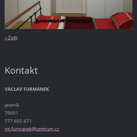
« Zpět
Kontakt
VÁCLAV FURMÁNEK
Jeseník
79001
777 655 671
int.furm
anek@cen
trum.cz