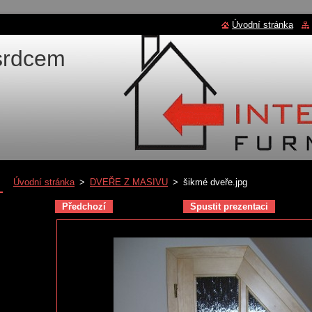
Úvodní stránka
 srdcem
Úvodní stránka
>
DVEŘE Z MASIVU
>
šikmé dveře.jpg
Předchozí
Spustit prezentaci