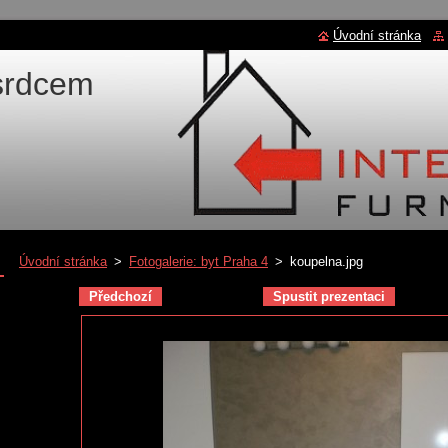
Úvodní stránka
 srdcem
Úvodní stránka
>
Fotogalerie: byt Praha 4
>
koupelna.jpg
Předchozí
Spustit prezentaci